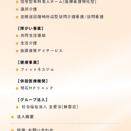
住宅型有料老人ホーム
(医療看護特化型)
通所介護
定期巡回随時対応型訪問介護看護/
訪問看護
【障がい事業】
共同生活援助
生活介護
放課後等デイサービス
【健康事業】
フィットネスジム
【併設医療機関】
明石Mクリニック
【グループ法人】
社会福祉法人 友愛会(静雲荘)
法人概要
採用･お問い合わせ