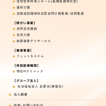
住宅型有料老人ホーム
(医療看護特化型)
通所介護
定期巡回随時対応型訪問介護看護/
訪問看護
【障がい事業】
共同生活援助
生活介護
放課後等デイサービス
【健康事業】
フィットネスジム
【併設医療機関】
明石Mクリニック
【グループ法人】
社会福祉法人 友愛会(静雲荘)
法人概要
採用･お問い合わせ